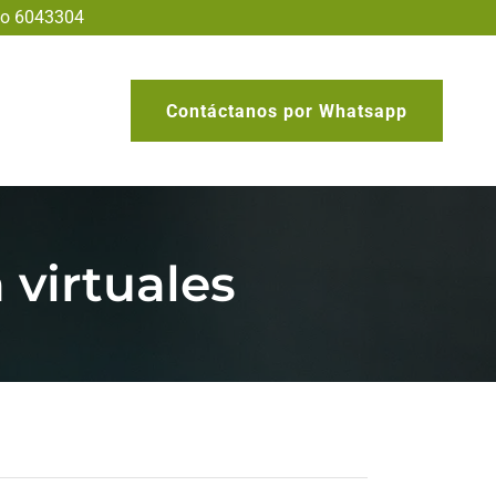
8 o 6043304
Contáctanos por Whatsapp
 virtuales